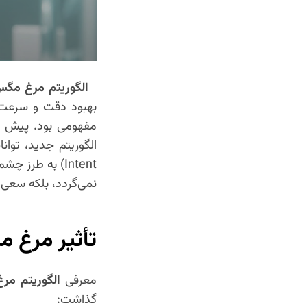
الگوریتم مرغ مگس
بهبود دقت و سرعت د
مفهومی بود. پیش از
Intent) به طر
نمی‌گردد، بلکه سعی 
تأثیر مرغ م
معرفی
الگوریتم مر
گذاشت: