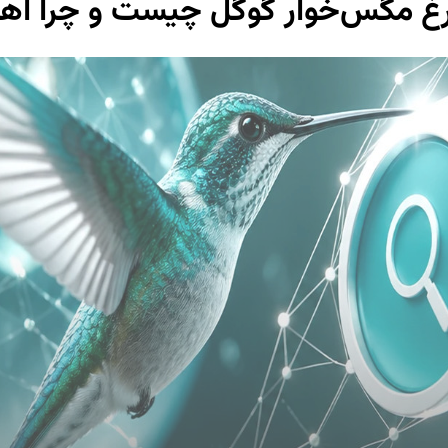
رغ مگس‌خوار گوگل چیست و چرا اهم