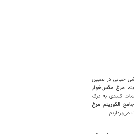
وگل نقشی حیاتی در تعیین
یتم
مرغ مگس‌خوار
بق کلمات کلیدی به درک
 جامع
الگوریتم مرغ
 می‌پردازیم.