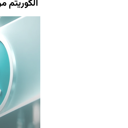
الگوریتم م