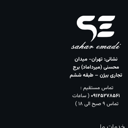
نشانی: تهران- میدان
محسنی (میرداماد)
برج
تجاری بیژن – طبقه ششم
تماس مستقیم :
09125278561
( ساعات
تماس 9 صبح الی 18 )
خدمات ما