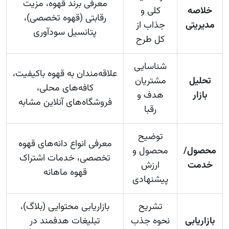
معرفی برند قهوه، مزیت
خلاصه
کلی و
رقابتی (قهوه تخصصی)،
مدیریتی
جذاب از
پتانسیل سودآوری
کل طرح
شناسایی
علاقه‌مندان به قهوه باکیفیت،
تحلیل
مشتریان
کافه‌های محلی،
بازار
هدف و
فروشگاه‌های آنلاین مشابه
رقبا
توضیح
معرفی انواع دانه‌های قهوه
محصول/
محصول و
تخصصی، خدمات اشتراک
خدمت
ارزش
قهوه ماهانه
پیشنهادی
تشریح
بازاریابی محتوایی (بلاگ)،
بازاریابی
نحوه جذب
تبلیغات هدفمند در